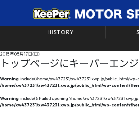
HISTORY
2015年05月17日(日)
トップページにキーパーエンジ
Warning
: include(/home/xw437231/xw437231.xwp.jp/public_html/wp-con
/home/xw437231/xw437231.xwp.jp/public_html/wp-content/them
Warning
: include(): Failed opening '/home/xw437231/xw437231.xwp.jp/
/home/xw437231/xw437231.xwp.jp/public_html/wp-content/them