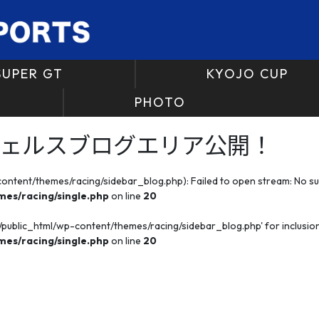
SUPER GT
KYOJO CUP
PHOTO
ェルスブログエリア公開！
tent/themes/racing/sidebar_blog.php): Failed to open stream: No such
es/racing/single.php
on line
20
public_html/wp-content/themes/racing/sidebar_blog.php' for inclusion 
es/racing/single.php
on line
20