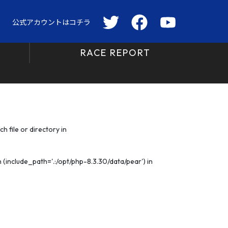
公式アカウントはコチラ
RACE REPORT
 file or directory in
(include_path='.:/opt/php-8.3.30/data/pear') in