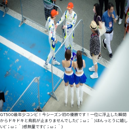
GT500最年少コンビ！今シーズン初の優勝です！一位に浮上した瞬間
からドキドキと鳥肌が止まりませんでした(´；ω；｀)ほんっとうに嬉し
い(´；ω；｀)感無量です(´；ω；｀)