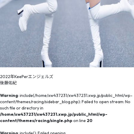
2022年KeePerエンジェルズ
後藤佑紀
Warning
: include(/home/xw437231/xw437231.xwp.jp/public_html/wp-
content/themes/racing/sidebar_blog.php): Failed to open stream: No
such file or directory in
/home/xw437231/xw437231.xwp.jp/public_html/wp-
content/themes/racing/single.php
on line
20
Warning
: include(): Failed opening