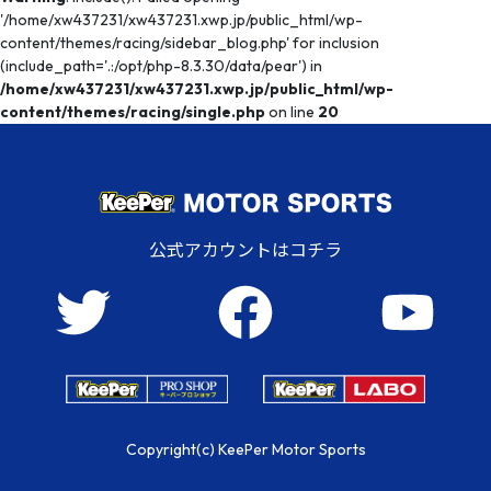
'/home/xw437231/xw437231.xwp.jp/public_html/wp-
content/themes/racing/sidebar_blog.php' for inclusion
(include_path='.:/opt/php-8.3.30/data/pear') in
/home/xw437231/xw437231.xwp.jp/public_html/wp-
content/themes/racing/single.php
on line
20
公式アカウントはコチラ
Copyright(c) KeePer Motor Sports