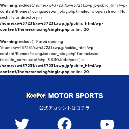
Warning
: include(/home/xw437231/xw437231.xwp.jp/public_html/wp-
content/themes/racing/sidebar_blog.php): Failed to open stream: No
such file or directory in
/home/xw437231/xw437231.xwp.jp/public_html/wp-
content/themes/racing/single.php
on line
20
Warning
: include(): Failed opening
'/home/xw437231/xw437231.xwp.jp/public_html/wp-
content/themes/racing/sidebar_blog.php' for inclusion
(include_path='.:/opt/php-8.3.30/data/pear') in
/home/xw437231/xw437231.xwp.jp/public_html/wp-
content/themes/racing/single.php
on line
20
公式アカウントはコチラ