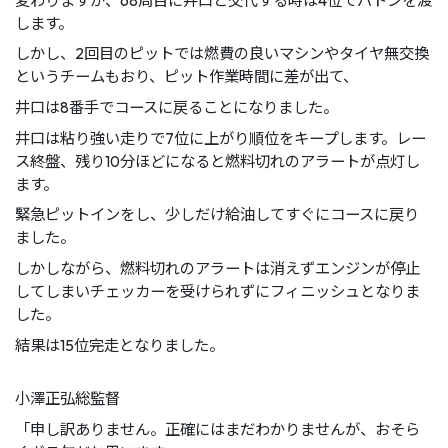
変わりますが、68周目に井口と交代する時は4位でバトンを渡
します。
しかし、2回目のピットでは燃費の良いマシンやタイヤ無交換
というチームもおり、ピット作業時間に差が出て、
井口は8番手でコースに戻ることになりました。
井口は粘り強い走りで7位に上がり順位をキープします。レー
ス終盤、残り10分ほどになると燃料切れのアラートが点灯し
ます。
緊急ピットインをし、少しだけ給油してすぐにコースに戻り
ました。
しかしながら、燃料切れのアラートは消えずエンジンが停止
してしまいチェッカーを受けられずにフィニッシュとなりま
した。
結果は15位完走となりました。
小澤正弘総監督
「申し訳ありません。正確にはまだわかりませんが、おそら