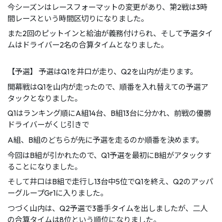
今シーズンはレースフォーマットの変更があり、第2戦は3時
間レースという時間区切りになりました。
また2回のピットインと給油が義務付けられ、そして予選タイ
ムはドライバー2名の合算タイムとなりました。
【予選】 予選はQ1を井口が走り、Q2を山内が走ります。
開幕戦はQ1を山内が走ったので、順番を入れ替えての予選ア
タックとなりました。
Q1はランキング順にA組14台、B組13台に分かれ、前戦の優勝
ドライバーがくじ引きで
A組、B組のどちらが先に予選を走るのか順番を決めます。
今回はB組が引かれたので、Q1予選を最初にB組がアタックす
ることになりました。
そして井口はB組で走行し13台中5位でQ1を終え、Q2のアッパ
ーグループGr1に入りました。
つづく山内は、Q2予選で3番手タイムを出しましたが、二人
の合算タイムは8位という順位になりました。