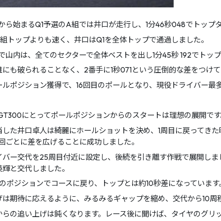
から始まるQ1予選のA組では井口が走行し、1分46秒048でトップ
B組トップよりも速く、井口はQ1を全体トップで通過しました。
で山内は、全てのセクターで全体ベストを出し1分45秒 192でトッ
誰にも破られることなく、2番手に1秒071という圧倒的な差をつけ
ールポジション獲得で、16回目のポールとなり、現役ドライバー最
Z GT300にとってポールポジションからのスタートは理想の展開です
した井口卓人は綺麗にホールショットを決め、1周目に戻ってきた時は
と周回ごとに差を広げることに成功しました。
イバー交代を25周目付近に設定し、後続を引き離す作戦で展開しま
英輝と交代しました。
位のポジションでコースに戻り、トップとは約10秒差になっています
は期待に応えるように、みるみるギャップを縮め、交代から10周程
からの追い上げは鈍くなります。レース後に聞けば、タイヤのグリ