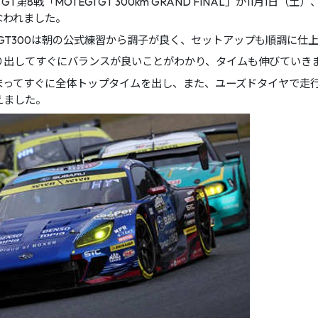
ER GT第8戦「MOTEGI GT 300km GRAND FINAL」が11
なわれました。
BRZ GT300は朝の公式練習から調子が良く、セットアップも順調に
り出してすぐにバランスが良いことがわかり、タイムも伸びていき
ってすぐに全体トップタイムを出し、また、ユーズドタイヤで走行する
えました。