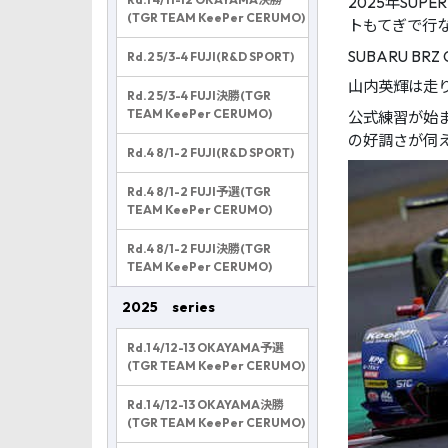
2025年SUP
(TGR TEAM KeePer CERUMO)
トもてぎで行
SUBARU 
Rd.2 5/3-4 FUJI(R&D SPORT)
山内英輝は走
Rd.2 5/3-4 FUJI決勝(TGR
TEAM KeePer CERUMO)
公式練習が始ま
の好調さが伺
Rd.4 8/1-2 FUJI(R&D SPORT)
Rd.4 8/1-2 FUJI予選(TGR
TEAM KeePer CERUMO)
Rd.4 8/1-2 FUJI決勝(TGR
TEAM KeePer CERUMO)
2025 series
Rd.1 4/12-13 OKAYAMA予選
(TGR TEAM KeePer CERUMO)
Rd.1 4/12-13 OKAYAMA決勝
(TGR TEAM KeePer CERUMO)