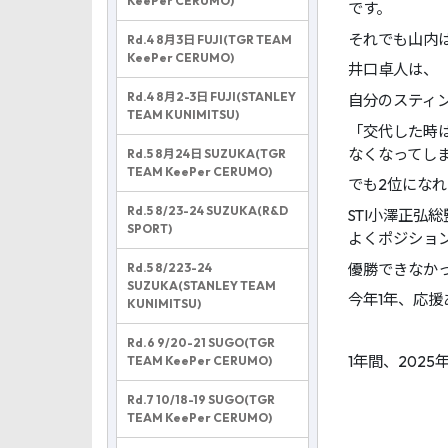
KeePer CERUMO)
です。
それでも山内
Rd.4 8月3日 FUJI(TGR TEAM
KeePer CERUMO)
井口卓人は、「
Rd.4 8月2-3日 FUJI(STANLEY
自分のスティ
TEAM KUNIMITSU)
「交代した時
なくなってし
Rd.5 8月24日 SUZUKA(TGR
TEAM KeePer CERUMO)
でも2位にな
Rd.5 8/23-24 SUZUKA(R&D
STI小澤正弘
SPORT)
よくポジショ
優勝できなか
Rd.5 8/223-24
SUZUKA(STANLEY TEAM
今年1年、応
KUNIMITSU)
Rd.6 9/20-21 SUGO(TGR
1年間、2025
TEAM KeePer CERUMO)
Rd.7 10/18-19 SUGO(TGR
TEAM KeePer CERUMO)