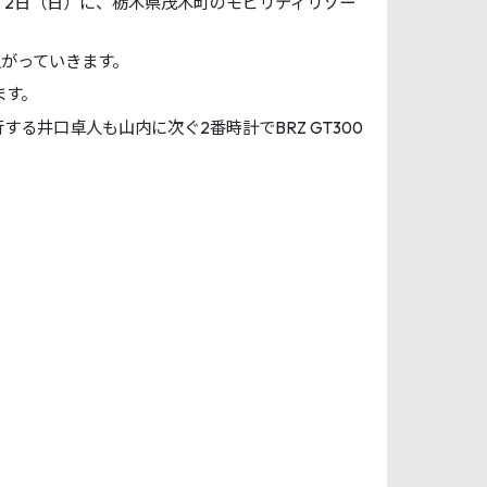
月1日（土）、2日（日）に、栃木県茂木町のモビリティリゾー
仕上がっていきます。
ます。
井口卓人も山内に次ぐ2番時計でBRZ GT300