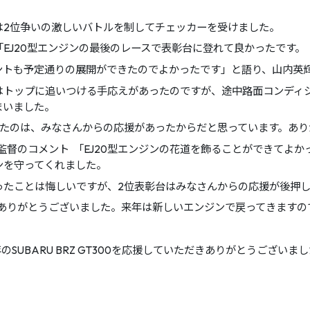
は2位争いの激しいバトルを制してチェッカーを受けました。
EJ20型エンジンの最後のレースで表彰台に登れて良かったです。
ントも予定通りの展開ができたのでよかったです」と語り、山内英
はトップに追いつける手応えがあったのですが、途中路面コンディ
まいました。
れたのは、みなさんからの応援があったからだと思っています。あり
総監督のコメント 「EJ20型エンジンの花道を飾ることができてよ
ンを守ってくれました。
ったことは悔しいですが、2位表彰台はみなさんからの応援が後押
援ありがとうございました。来年は新しいエンジンで戻ってきますの
年のSUBARU BRZ GT300を応援していただきありがとうございま