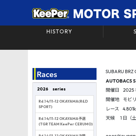
HISTORY
SUBARU B
AUTOBACS
S
2026 series
開催日 2025 年
開催地 モビ
Rd.1 4/11-12 OKAYAMA(R&D
SPORT)
レース 4.801
天候 1 日（土
Rd.1 4/11-12 OKAYAMA予選
(TGR TEAM KeePer CERUMO)
Rd.1 4/11-12 OKAYAMA決勝