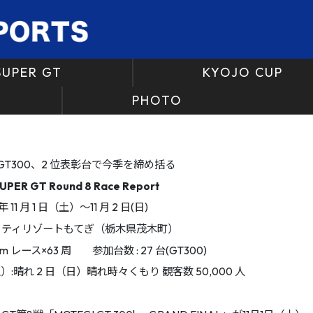
SUPER GT
KYOJO CUP
PHOTO
RZ GT300、2 位表彰台で今季を締め括る
UPER
GT
Round
8
Race
Report
 11 月 1 日（土）〜11 月 2 日(日)
リティリゾートもてぎ（栃木県茂木町）
km レース×63 周 参加台数 : 27 台(GT300)
）:晴れ 2 日（日）晴れ時々くもり 観客数 50,000 人