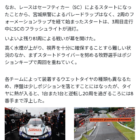
なお、レースはセーフティカー（SC）によるスタートになっ
たことから、宮城県警によるパレードラップはなく、2周のフ
ォーメーションラップを経て始まったスタートは、3周⽬⾛⾏
中にSCのフラッシュライトが消灯。
いよいよ残り81周による戦いが幕を開けた。
⾼く⽔煙が上がり、視界を⼗分に確保することすら難しい状
況のなか、まずスタートドライバーを努める牧野選⼿はポジ
ションキープで周回を重ねていく。
各チームによって装着するウエットタイヤの種類も異なるた
め、序盤は少しポジションを落とすことにはなったが、タイ
ヤに熱が⼊ると、1台また1台と逆転し20周を過ぎるころには8
番⼿まで浮上した。