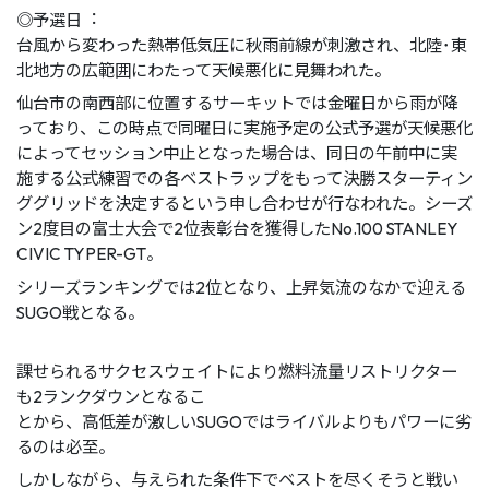
◎予選⽇︓
台⾵から変わった熱帯低気圧に秋⾬前線が刺激され、北陸･東
北地⽅の広範囲にわたって天候悪化に⾒舞われた。
仙台市の南⻄部に位置するサーキットでは⾦曜⽇から⾬が降
っており、この時点で同曜⽇に実施予定の公式予選が天候悪化
によってセッション中⽌となった場合は、同⽇の午前中に実
施する公式練習での各ベストラップをもって決勝スターティン
ググリッドを決定するという申し合わせが⾏なわれた。シーズ
ン2度⽬の富⼠⼤会で2位表彰台を獲得したNo.100 STANLEY
CIVIC TYPER-GT。
シリーズランキングでは2位となり、上昇気流のなかで迎える
SUGO戦となる。
課せられるサクセスウェイトにより燃料流量リストリクター
も2ランクダウンとなるこ
とから、⾼低差が激しいSUGOではライバルよりもパワーに劣
るのは必⾄。
しかしながら、与えられた条件下でベストを尽くそうと戦い