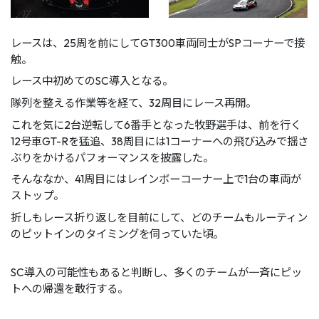
レースは、25周を前にしてGT300⾞両同⼠がSPコーナーで接
触。
レース中初めてのSC導⼊となる。
隊列を整える作業等を経て、32周⽬にレース再開。
これを気に2台逆転して6番⼿となった牧野選⼿は、前を⾏く
12号⾞GT-Rを猛追、38周⽬には1コーナーへの⾶び込みで揺さ
ぶりをかけるパフォーマンスを披露した。
そんななか、41周⽬にはレインボーコーナー上で1台の⾞両が
ストップ。
折しもレース折り返しを⽬前にして、どのチームもルーティン
のピットインのタイミングを伺っていた頃。
SC導⼊の可能性もあると判断し、多くのチームが⼀⻫にピッ
トへの帰還を敢⾏する。