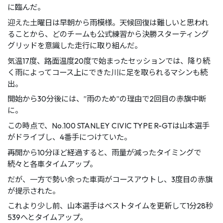
に臨んだ。
迎えた⼟曜⽇は早朝から⾬模様。天候回復は難しいと思われ
ることから、どのチームも公式練習から決勝スターティング
グリッドを意識した⾛⾏に取り組んだ。
気温17度、路⾯温度20度で始まったセッションでは、降り続
く⾬によってコース上にできた川に⾜を取られるマシンも続
出。
開始から30分後には、”⾬のため”の理由で2回⽬の⾚旗中断
に。
この時点で、No.100 STANLEY CIVIC TYPE R-GTは⼭本選⼿
がドライブし、4番⼿につけていた。
再開から10分ほど経過すると、⾬量が減ったタイミングで
続々と各⾞タイムアップ。
だが、⼀⽅で勢い余った⾞両がコースアウトし、3度⽬の⾚旗
が提⽰された。
これより少し前、⼭本選⼿はベストタイムを更新して1分28秒
539へとタイムアップ。