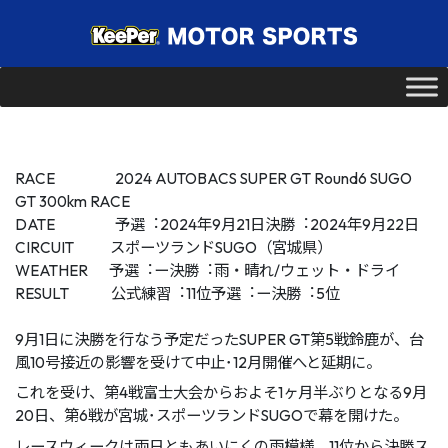
RACE 2024 AUTOBACS SUPER GT Round6 SUGO
GT 300km RACE
DATE 予選︓2024年9⽉21⽇決勝︓2024年9⽉22⽇
CIRCUIT スポーツランドSUGO（宮城県）
WEATHER 予選︓ー決勝︓⾬・晴れ/ウェット・ドライ
RESULT 公式練習︓11位予選︓ー決勝︓5位
9⽉1⽇に決勝を⾏なう予定だったSUPER GT第5戦鈴⿅が、台
⾵10号接近の影響を受けて中⽌･12⽉開催へと延期に。
これを受け、第4戦富⼠⼤会からおよそ1ヶ⽉半ぶりとなる9⽉
20⽇、第6戦が宮城･スポーツランドSUGOで幕を開けた。
レースウィークは両⽇ともあいにくの⾬模様。11位から決勝ス