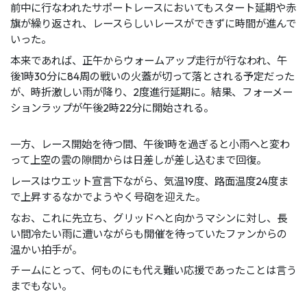
前中に⾏なわれたサポートレースにおいてもスタート延期や⾚
旗が繰り返され、レースらしいレースができずに時間が進んで
いった。
本来であれば、正午からウォームアップ⾛⾏が⾏なわれ、午
後1時30分に84周の戦いの⽕蓋が切って落とされる予定だった
が、時折激しい⾬が降り、2度進⾏延期に。結果、フォーメー
ションラップが午後2時22分に開始される。
⼀⽅、レース開始を待つ間、午後1時を過ぎると⼩⾬へと変わ
って上空の雲の隙間からは⽇差しが差し込むまで回復。
レースはウエット宣⾔下ながら、気温19度、路⾯温度24度ま
で上昇するなかでようやく号砲を迎えた。
なお、これに先⽴ち、グリッドへと向かうマシンに対し、⻑
い間冷たい⾬に遭いながらも開催を待っていたファンからの
温かい拍⼿が。
チームにとって、何ものにも代え難い応援であったことは⾔う
までもない。