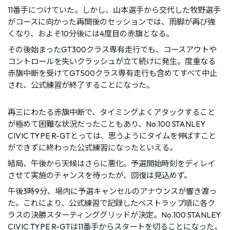
11番⼿につけていた。しかし、⼭本選⼿から交代した牧野選⼿
がコースに向かった再開後のセッションでは、⾬脚が再び強
くなり、およそ10分後には4度⽬の⾚旗となる。
その後始まったGT300クラス専有⾛⾏でも、コースアウトや
コントロールを失いクラッシュが⽴て続けに発⽣。度重なる
⾚旗中断を受けてGT500クラス専有⾛⾏も含めてすべて中⽌
され、公式練習が終了することになった。
再三にわたる⾚旗中断で、タイミングよくアタックすること
が極めて困難な状況だったこともあり、No.100 STANLEY
CIVIC TYPE R-GTとっては、思うようにタイムを伸ばすこと
ができずに終わった公式練習になったといえる。
結局、午後から天候はさらに悪化。予選開始時刻をディレイ
させて実施のチャンスを待ったが、回復は⾒込めず。
午後3時9分、場内に予選キャンセルのアナウンスが響き渡っ
た。これにより、公式練習で記録したベストラップ順に各ク
ラスの決勝スターティンググリッドが決定。No.100 STANLEY
CIVIC TYPE R-GTは11番⼿からスタートを切ることになった。