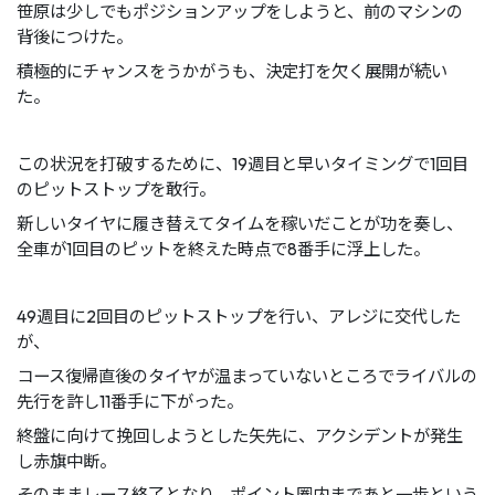
笹原は少しでもポジションアップをしようと、前のマシンの
背後につけた。
積極的にチャンスをうかがうも、決定打を欠く展開が続い
た。
この状況を打破するために、19週目と早いタイミングで1回目
のピットストップを敢行。
新しいタイヤに履き替えてタイムを稼いだことが功を奏し、
全車が1回目のピットを終えた時点で8番手に浮上した。
49週目に2回目のピットストップを行い、アレジに交代した
が、
コース復帰直後のタイヤが温まっていないところでライバルの
先行を許し11番手に下がった。
終盤に向けて挽回しようとした矢先に、アクシデントが発生
し赤旗中断。
そのままレース終了となり、ポイント圏内まであと一歩という