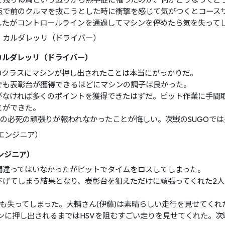
点で前のクルマを抜こうとした時に衝撃を感じて気がつくとコース
したがコントロールラインを通過してマシンを停めたら気を失って
カルダレッリ（ドライバー）
00クラスにマシンが押し出されたことは本当にがっかりだ。
でも表彰台が獲得できるほどにマシンの調子は良かった。
がなければ多くのポイントを獲得できたはずだ。ピット作業に手間
とができた。
)の必死の頑張りが報われなかったことが悔しい。次戦のSUGOで
ンジニア）
間違ってはいなかったがピットでタイムをロスしてしまった。
下げてしまう結果となり、表彰台を狙えただけに頑張ってくれた2
えも失ってしまった。大輔さん(伊藤)は素晴らしい走行を見せてく
マシンに押し出されるまではHSVを阻むすごい走りを見せてくれた。