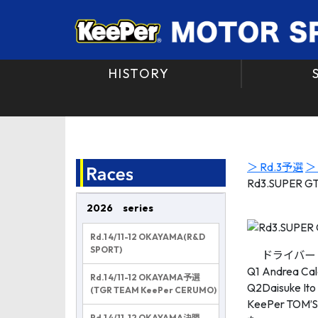
HISTORY
＞ Rd.3予選
＞
Rd3.SUPER G
2026 series
Rd.1 4/11-12 OKAYAMA(R&D
SPORT)
ドライバー
Q1
Andrea Cald
Rd.1 4/11-12 OKAYAMA予選
Q2
Daisuke Ito
(TGR TEAM KeePer CERUMO)
KeePer 
Rd.1 4/11-12 OKAYAMA決勝