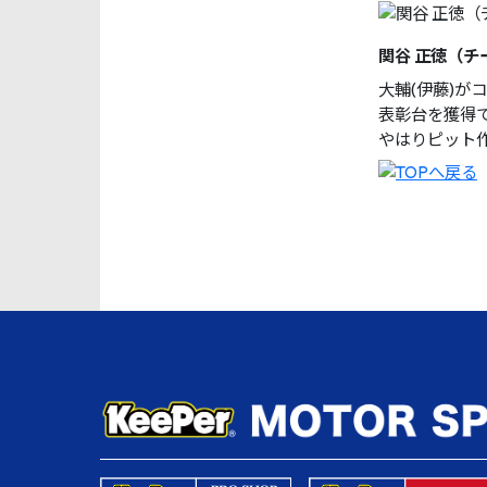
関谷 正徳（チ
大輔(伊藤)がコ
表彰台を獲得
やはりピット