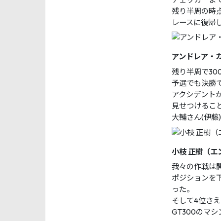
残り半周の時
レースに復帰
アンドレア・
残り半周で3
予選でも決勝
アクシデント
見せつけるこ
大輔さん(伊藤
小枝 正樹（エ
我々の作戦は
ポジションを
った。
そして4位さ
GT300の