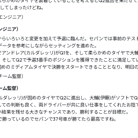
柔らかめのタイヤを装着していることを考えるとQ2進出を果たせ
損してしまったけどね。
ンジニア）
からいろいろと変更を加えて予選に臨んだ。セパンでは事前のテス
のデータを参考にしながらセッティングを進めた。
アンドレア(カルダレッリ)がQ1を、そして柔らかめのタイヤで大輔
、そしてQ2で予選3番手のポジションを獲得できたことに満足して
固めのミディアムタイヤで決勝をスタートできることとなり、明日
ーム監督）
ルダレッリ)が固めのタイヤでQ2に進出し、大輔(伊藤)がソフトで
しての判断も良く、両ドライバーが共に良い仕事をしてくれたお陰
い結果を残せる大きなチャンスであり、勝利することが目標だ。
で勝っているのでセパンで37号車が勝てたら最高ですね。