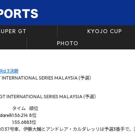
SUPER GT
KYOJO CUP
PHOTO
 Rd.3決勝
T INTERNATIONAL SERIES MALAYSIA (予選）
タイム
順位
arelli
1:56:214
8位
1:55.688
3位
TOM’Sの37号車、伊藤大輔とアンドレア・カルダレッリは予選3番手