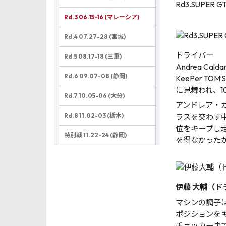
Rd3.SUPER G
Rd.3 06.15-16 (マレーシア)
Rd.4 07.27-28 (宮城)
ドライバー
Rd.5 08.17-18 (三重)
Andrea Caldare
Rd.6 09.07-08 (静岡)
KeePer 
に見舞われ、1
Rd.7 10.05-06 (大分)
アンドレア・
Rd.8 11.02-03 (栃木)
ラスを交わす中
位をキープし
特別戦 11.22-24 (静岡)
を得なかった
伊藤 大輔（ド
マシンの調子
ポジションを
チェッカーま