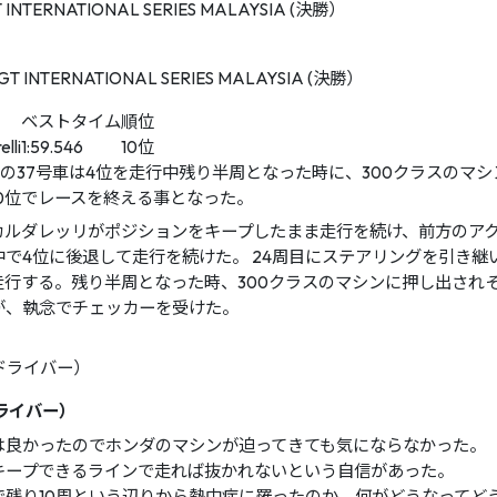
T INTERNATIONAL SERIES MALAYSIA (決勝）
ベストタイム
順位
lli
1:59.546
10位
TOM’Sの37号車は4位を走行中残り半周となった時に、300クラス
0位でレースを終える事となった。
カルダレッリがポジションをキープしたまま走行を続け、前方のアク
で4位に後退して走行を続けた。 24周目にステアリングを引き継
走行する。残り半周となった時、300クラスのマシンに押し出され
が、執念でチェッカーを受けた。
ライバー）
は良かったのでホンダのマシンが迫ってきても気にならなかった。
キープできるラインで走れば抜かれないという自信があった。
で残り10周という辺りから熱中症に罹ったのか、何がどうなってど