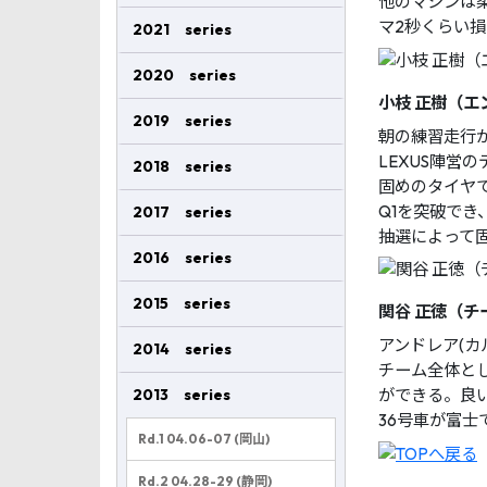
他のマシンは
マ2秒くらい
2021 series
2020 series
小枝 正樹（エ
2019 series
朝の練習走行
LEXUS陣営
2018 series
固めのタイヤで
Q1を突破でき
2017 series
抽選によって
2016 series
2015 series
関谷 正徳（チ
アンドレア(カ
2014 series
チーム全体と
2013 series
ができる。良
36号車が富士
Rd.1 04.06-07 (岡山)
Rd.2 04.28-29 (静岡)