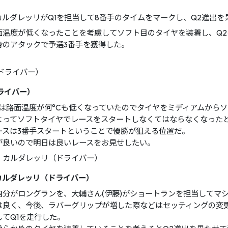
カルダレッリがQ1を担当して8番手のタイムをマークし、Q2進出を
面温度が低くなったことを考慮してソフト目のタイヤを装着し、Q2
身のアタックで予選3番手を獲得した。
ライバー）
Q2は路面温度が何°Cも低くなっていたのでタイヤをミディアムから
よってソフトタイヤでレースをスタートしなくてはならなくなった
ースは3番手スタートということで優勝が狙える位置だ。
が良いので明日は良いレースをお見せしたい。
カルダレッリ（ドライバー）
自分がロングランを、大輔さん(伊藤)がショートランを担当してマ
は良く、今後、ラバーグリップが増した際などはセッティングの変
てQ1を走行した。