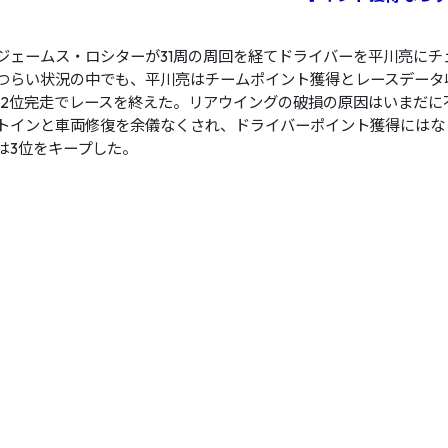
ジェームス・ロシターが31周の周回を経てドライバーを平川亮にチ
つらい状況の中でも、平川亮はチームポイント獲得とレースデータ
12位完走でレースを終えた。リアウイングの破損の原因はいまだに
トインと車両修復を余儀なくされ、ドライバーポイント獲得にはな
は3位をキープした。