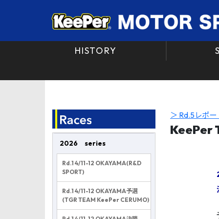
HISTORY
＞ Rd.5レポー
KeePe
2026 series
Rd.1 4/11-12 OKAYAMA(R&D
SPORT)
Rd.1 4/11-12 OKAYAMA予選
(TGR TEAM KeePer CERUMO)
Rd.1 4/11-12 OKAYAMA決勝