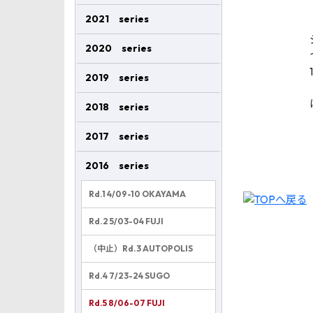
2021 series
2020 series
2019 series
2018 series
2017 series
2016 series
Rd.1 4/09-10 OKAYAMA
Rd.2 5/03-04 FUJI
（中止）Rd.3 AUTOPOLIS
Rd.4 7/23-24 SUGO
Rd.5 8/06-07 FUJI