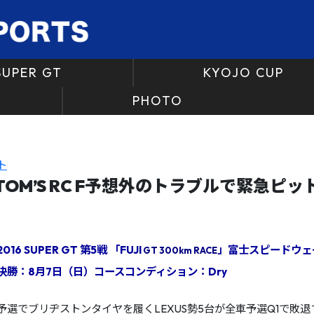
SUPER GT
KYOJO CUP
PHOTO
ト
r TOM’S RC F予想外のトラブルで緊急ピ
2016 SUPER GT 第5戦 「FUJI
」富士スピードウェ
GT 300km RACE
決勝：8月7日（日）コースコンディション：Dry
予選でブリヂストンタイヤを履くLEXUS勢5台が全車予選Q1で敗退す