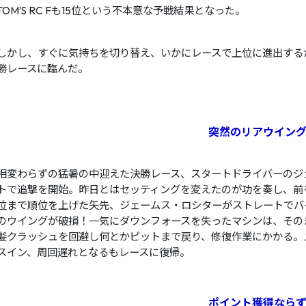
TOM’S RC Fも15位という不本意な予戦結果となった。
しかし、すぐに気持ちを切り替え、いかにレースで上位に進出する
勝レースに臨んだ。
突然のリアウイン
相変わらずの猛暑の中迎えた決勝レース、スタートドライバーのジ
トで追撃を開始。昨日とはセッティングを変えたのが功を奏し、前を
位まで順位を上げた矢先、ジェームス・ロシターがストレートでバ
のウイングが破損！一気にダウンフォースを失ったマシンは、その
髪クラッシュを回避し何とかピットまで戻り、修復作業にかかる。
スイン、周回遅れとなるもレースに復帰。
ポイント獲得ならず