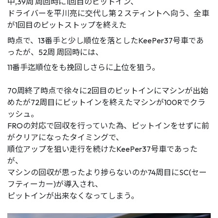
中,39周 周回時に1回目のピットイン、
ドライバーを平川亮に交代し第２スティントへ向う、全車
が1回目のピットストップを終えた
時点で、13番手と少し順位を落としたKeePer37号車であ
ったが、52周 周回時には、
11番手迄順位をも挽回しさらに上位を狙う。
70周終了時点で徐々に2回目のピットインにマシンが出始
めたが72周目にピットインを終えたマシンが100Rでクラ
ッシュ。
FROの対応で回収を行っていた為、ピットインをせずに前
がクリアになったタイミングで、
順位アップを狙い走行を続けたKeePer37号車であった
が、
マシンの回収が思ったより捗らないのか74周目にSC(セー
フティーカー)が導入され、
ピットインが出来なくなってしまう。